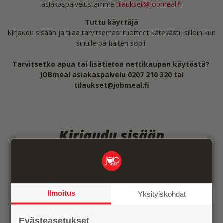
asiakaspalvelustamme
tilaukset@jobmeal.fi
Tuttu käyttäjä
Kirjaudu sisään ja tilaa tarvitsemasi tuotteet kätevästi, silloin kun
sinulle parhaiten sopii.
Tarvitsetko apua tai lisätietoa nettikaupan käytöstä?
JOBmeal asiakaspalvelu 0207 210 320 tai
tilaukset@jobmeal.fi
Kirjaudu sisään
Käyttäjätunnus (email)
*
Ilmoitus
Yksityiskohdat
Salasana
*
Evästeasetukset