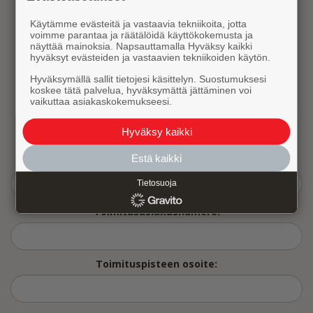
Käytämme evästeitä ja vastaavia tekniikoita, jotta
Kirjaudu sisään
voimme parantaa ja räätälöidä käyttökokemusta ja
näyttää mainoksia. Napsauttamalla Hyväksy kaikki
hyväksyt evästeiden ja vastaavien tekniikoiden käytön.
Oletko unohtanut salasanasi?
Hyväksymällä sallit tietojesi käsittelyn. Suostumuksesi
koskee tätä palvelua, hyväksymättä jättäminen voi
Ei vielä tunnuksia?
vaikuttaa asiakaskokemukseesi.
Tilaa tunnukset
Hyväksy kaikki
Estä kaikki
Yritys: *
Tietosuoja
Toimitusasiakasnumero:
Toimituspisteen osoite: