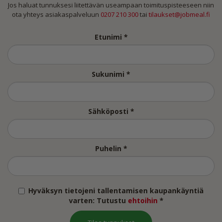
Jos haluat tunnuksesi liitettävän useampaan toimituspisteeseen niin
ota yhteys asiakaspalveluun
0207 210 300
tai
tilaukset@jobmeal.fi
Etunimi *
Sukunimi *
Sähköposti *
Puhelin *
Hyväksyn tietojeni tallentamisen kaupankäyntiä
varten: Tutustu
ehtoihin
*